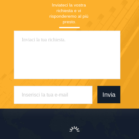
Inviateci la vostra 
richiesta e vi 
risponderemo al più 
presto.
Invia