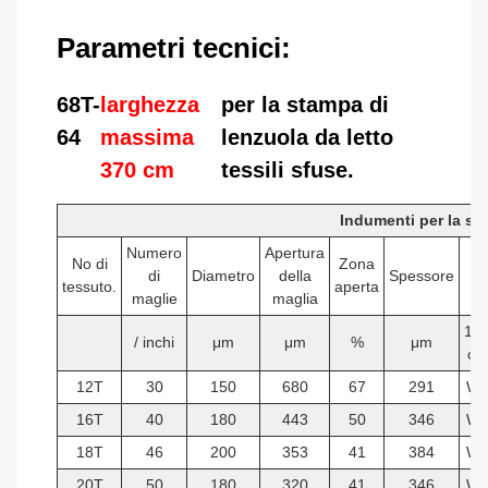
Parametri tecnici:
68T-
larghezza
per la stampa di
64
massima
lenzuola da letto
370 cm
tessili sfuse.
Indumenti per la st
Numero
Apertura
No di
Zona
di
Diametro
della
Spessore
tessuto.
aperta
maglie
maglia
12
/ inchi
μm
μm
%
μm
cm
12T
30
150
680
67
291
W
16T
40
180
443
50
346
W
18T
46
200
353
41
384
W
20T
50
180
320
41
346
W