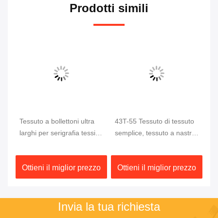
Prodotti simili
Tessuto a bollettoni ultra
43T-55 Tessuto di tessuto
1:
larghi per serigrafia tessile
semplice, tessuto a nastri
80
e di abbigliamento
ultra larghi per fabbriche
la
tessili
zo
Ottieni il miglior prezzo
Ottieni il miglior prezzo
O
Invia la tua richiesta