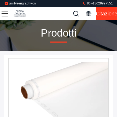
jim@serigraphy.cn
86--13028997551
Citazion
Prodotti