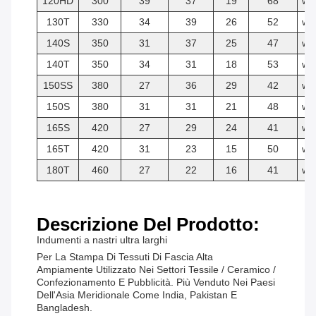
120HD
300
39
37
19
68
w/
130T
330
34
39
26
52
w/
140S
350
31
37
25
47
w/
140T
350
34
31
18
53
w/
150SS
380
27
36
29
42
w/
150S
380
31
31
21
48
w/
165S
420
27
29
24
41
w/
165T
420
31
23
15
50
w/
180T
460
27
22
16
41
w/
Descrizione Del Prodotto:
Indumenti a nastri ultra larghi
Per La Stampa Di Tessuti Di Fascia Alta
Ampiamente Utilizzato Nei Settori Tessile / Ceramico /
Confezionamento E Pubblicità. Più Venduto Nei Paesi
Dell'Asia Meridionale Come India, Pakistan E
Bangladesh.