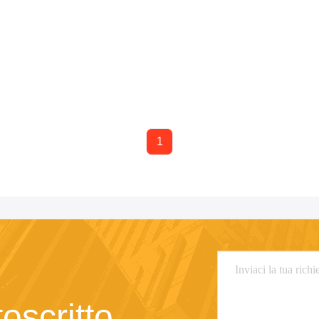
1
toscritto