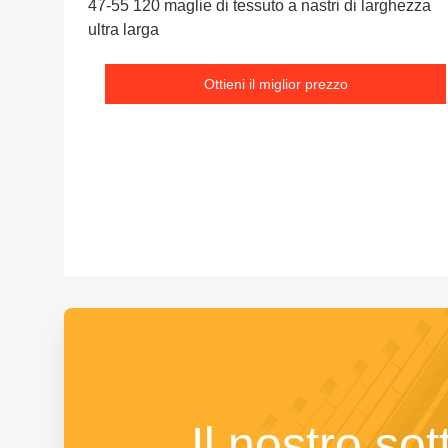
47-55 120 maglie di tessuto a nastri di larghezza
ultra larga
Ottieni il miglior prezzo
Il nostro sot