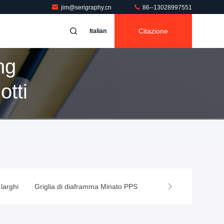
jim@serigraphy.cn
86--13028997551
Citazione
Italian
ng
otti
 larghi
Griglia di diaframma Minato PPS