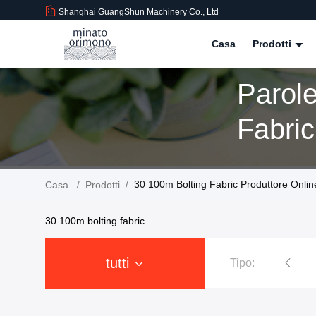
Shanghai GuangShun Machinery Co., Ltd
Casa
Prodotti
Parol
Fabric
/
/
30 100m Bolting Fabric Produttore Onlin
Casa.
Prodotti
30 100m bolting fabric
tutti
Tipo:
Griglia della serie Mi