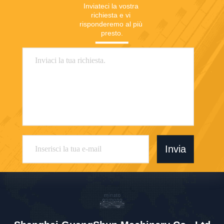
Inviateci la vostra 
richiesta e vi 
risponderemo al più 
presto.
Invia