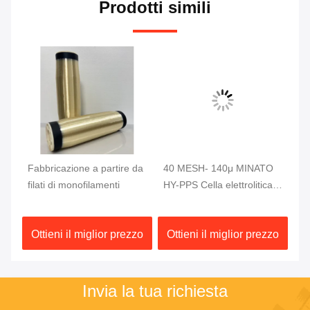
Prodotti simili
da
Fabbricazione a partire da
40 MESH- 140μ MINATO
Sc
filati di monofilamenti
HY-PPS Cella elettrolitica a
el
idrogeno
50
H
zo
Ottieni il miglior prezzo
Ottieni il miglior prezzo
O
Invia la tua richiesta