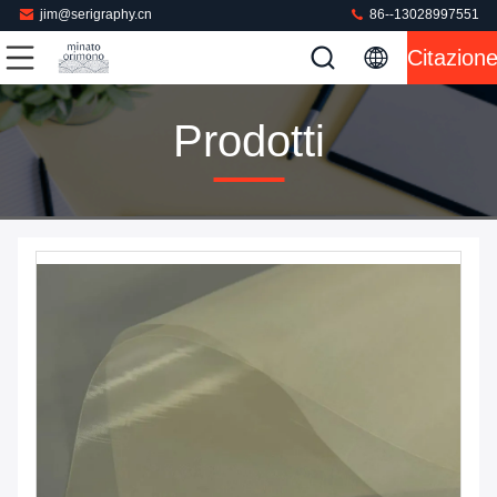
jim@serigraphy.cn
86--13028997551
Citazion
Prodotti