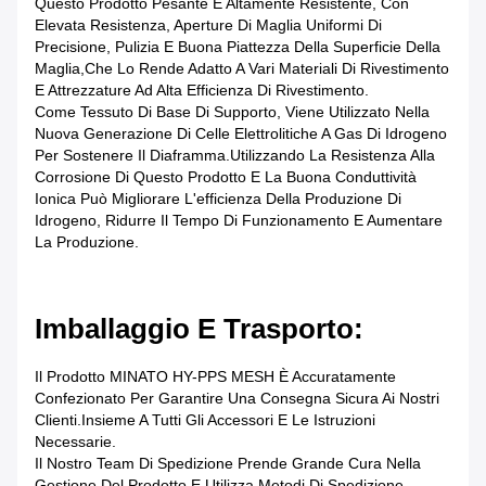
Questo Prodotto Pesante È Altamente Resistente, Con
Elevata Resistenza, Aperture Di Maglia Uniformi Di
Precisione, Pulizia E Buona Piattezza Della Superficie Della
Maglia,che Lo Rende Adatto A Vari Materiali Di Rivestimento
E Attrezzature Ad Alta Efficienza Di Rivestimento.
Come Tessuto Di Base Di Supporto, Viene Utilizzato Nella
Nuova Generazione Di Celle Elettrolitiche A Gas Di Idrogeno
Per Sostenere Il Diaframma.Utilizzando La Resistenza Alla
Corrosione Di Questo Prodotto E La Buona Conduttività
Ionica Può Migliorare L'efficienza Della Produzione Di
Idrogeno, Ridurre Il Tempo Di Funzionamento E Aumentare
La Produzione.
Imballaggio E Trasporto:
Il Prodotto MINATO HY-PPS MESH È Accuratamente
Confezionato Per Garantire Una Consegna Sicura Ai Nostri
Clienti.Insieme A Tutti Gli Accessori E Le Istruzioni
Necessarie.
Il Nostro Team Di Spedizione Prende Grande Cura Nella
Gestione Del Prodotto E Utilizza Metodi Di Spedizione