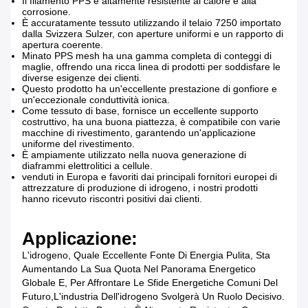
Il filamento PPS è altamente resistente al calore e alla
corrosione.
È accuratamente tessuto utilizzando il telaio 7250 importato
dalla Svizzera Sulzer, con aperture uniformi e un rapporto di
apertura coerente.
Minato PPS mesh ha una gamma completa di conteggi di
maglie, offrendo una ricca linea di prodotti per soddisfare le
diverse esigenze dei clienti.
Questo prodotto ha un'eccellente prestazione di gonfiore e
un'eccezionale conduttività ionica.
Come tessuto di base, fornisce un eccellente supporto
costruttivo, ha una buona piattezza, è compatibile con varie
macchine di rivestimento, garantendo un'applicazione
uniforme del rivestimento.
È ampiamente utilizzato nella nuova generazione di
diaframmi elettrolitici a cellule.
venduti in Europa e favoriti dai principali fornitori europei di
attrezzature di produzione di idrogeno, i nostri prodotti
hanno ricevuto riscontri positivi dai clienti.
Applicazione:
L'idrogeno, Quale Eccellente Fonte Di Energia Pulita, Sta
Aumentando La Sua Quota Nel Panorama Energetico
Globale E, Per Affrontare Le Sfide Energetiche Comuni Del
Futuro,L'industria Dell'idrogeno Svolgerà Un Ruolo Decisivo.