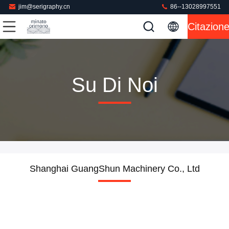
jim@serigraphy.cn
86--13028997551
Citazion
Su Di Noi
Shanghai GuangShun Machinery Co., Ltd