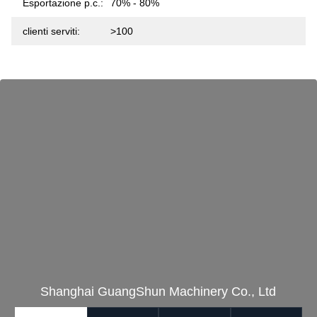
Esportazione p.c.:
70% - 80%
clienti serviti:
>100
Shanghai GuangShun Machinery Co., Ltd